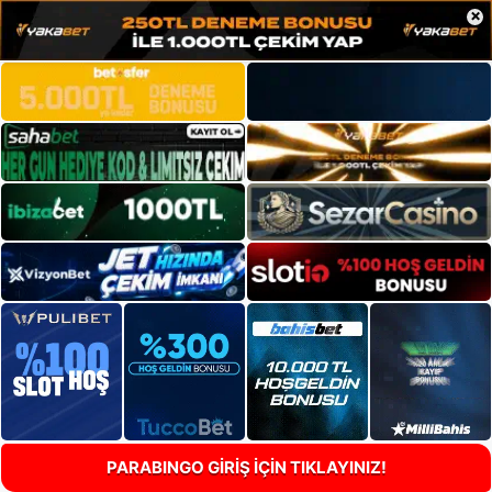
×
PARABINGO GİRİŞ İÇİN TIKLAYINIZ!