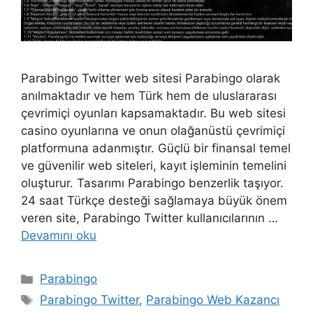
Parabingo Twitter web sitesi Parabingo olarak
anılmaktadır ve hem Türk hem de uluslararası
çevrimiçi oyunları kapsamaktadır. Bu web sitesi
casino oyunlarına ve onun olağanüstü çevrimiçi
platformuna adanmıştır. Güçlü bir finansal temel
ve güvenilir web siteleri, kayıt işleminin temelini
oluşturur. Tasarımı Parabingo benzerlik taşıyor.
24 saat Türkçe desteği sağlamaya büyük önem
veren site, Parabingo Twitter kullanıcılarının …
Devamını oku
Kategoriler
Parabingo
Etiketler
Parabingo Twitter
,
Parabingo Web Kazancı