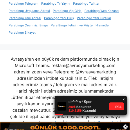
Parabingo Telegram
Parabingo Tv Yayını
Parabingo Twitter
Parabingo Uygulama Adresi
Parabingo Vip Giriş
Parabingo Web Kazancı
Parabingo Yeni Adresi
Parabingo Yeni Giriş
Parabingo Yeni Kurallar
Parabingo Çevrimiçi Bingo
Para Bingo İletişim ve Müşteri Hizmetleri
Parabingo Şikayet
Avrasya'nın en büyük reklam platformunda olmak için
Microsoft Teams:
reklam@avrasyamarketing.com
adresimizden veya Telegram: @Avrasyamarketing
adresimizden irtibat kurabilirsiniz. (Tek iletişim
adreslerimiz teams / telegram ve mail adresimizdir.
Harici hiçbir iletişim adresimiz bulunmamaktadır.
Lütfen itibar etmeyiniz.) Türkiye yasalarına göre 7258
sayılı kanun uyarınca yasa dışı bahis oynamanın
cezaları mevcuttur. Şu an bulunduğunuz site hiç bir
şekilde illegal bahis oyunları oynatmıyor ve oynamaya
aracı olmuyordur.
rexabet
|
bahsimvar
|
misliyle
|
rbet
|
×
casinoroys
|
betkorner
|
telebet
|
wojobet