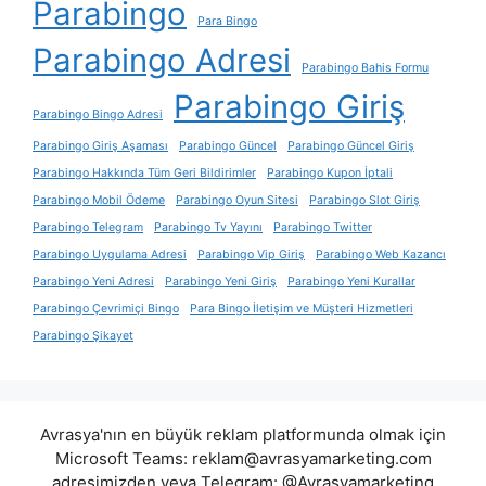
Parabingo
Para Bingo
Parabingo Adresi
Parabingo Bahis Formu
Parabingo Giriş
Parabingo Bingo Adresi
Parabingo Giriş Aşaması
Parabingo Güncel
Parabingo Güncel Giriş
Parabingo Hakkında Tüm Geri Bildirimler
Parabingo Kupon İptali
Parabingo Mobil Ödeme
Parabingo Oyun Sitesi
Parabingo Slot Giriş
Parabingo Telegram
Parabingo Tv Yayını
Parabingo Twitter
Parabingo Uygulama Adresi
Parabingo Vip Giriş
Parabingo Web Kazancı
Parabingo Yeni Adresi
Parabingo Yeni Giriş
Parabingo Yeni Kurallar
Parabingo Çevrimiçi Bingo
Para Bingo İletişim ve Müşteri Hizmetleri
Parabingo Şikayet
Avrasya'nın en büyük reklam platformunda olmak için
Microsoft Teams:
reklam@avrasyamarketing.com
adresimizden veya Telegram: @Avrasyamarketing