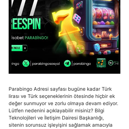
Parabingo Adresi sayfası bugüne kadar Türk
lirası ve Türk seçeneklerinin ötesinde hiçbir ek
değer sunmuyor ve zorlu olmaya devam ediyor.
Lütfen nedenini açıklayabilir misiniz? Bilgi
Teknolojileri ve İletişim Dairesi Başkanlığı,
sitenin sorunsuz işleyişini sağlamak amacıyla