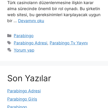
Türk casinoların düzenlenmesine ilişkin karar
alma sürecinde önemli bir rol oynadı. Bu şirketin
web sitesi, bu gereksinimleri karşılayacak uygun
bir …
Devamını oku
Kategoriler
Parabingo
Etiketler
Parabingo Adresi
,
Parabingo Tv Yayını
Yorum yap
Son Yazılar
Parabingo Adresi
Parabingo Giriş
Parabingo